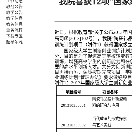
我院喜获12项“国
工作动态
教务公告
教学公告
教学信息
教务信息
业务流程
近日，根据教育部“关于公布
2013
年国
下载专区
高司函
[2013]102
号），我院“陶瓷礼
超星尔雅
训练计划项目（附件
1
）获得国家级
国家级大学生创新创业训练计划是
分，
目的是为了促进高等学校转变教
训练，增强高校学生的创新能力和在
要的高水平创新人才。
共分为创新训
目再接再厉，保质按期完成项目，学
业训练计划”管理办法》要求做好项
附件
1
：
2013
年国家级大学生创新创
项目编号
项目名称
陶瓷礼品设计新型釉
201310355001
料的研究与应用
当代壁画的形式探索
201310355002
与艺术实践