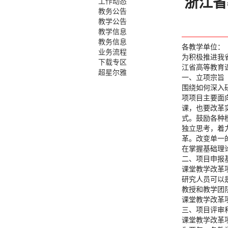
浙江省
工作动态
教务公告
教学公告
教学信息
教务信息
各教学单位：
业务流程
为积极推进我
下载专区
江省高等教育
超星尔雅
一、立项宗旨
围绕如何深入
项项目主要面
课，也要改革
式。鼓励各种
独立思考，着
革。改变单一
在掌握基础理
二、项目申报
课堂教学改革
研究人员可以
教授和教学团
课堂教学改革
三、项目评审
课堂教学改革