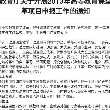
教育厅关于开展2013年高等教育课
革项目申报工作的通知
省高校教育教学改革，提升课堂教学质量，经教育厅研究决定，在“十二五
课堂教学改革项目申报。对有关工作安排如下：
研究与改进课堂教学，改进现有的教学方法、手段和考核评价等。一是突
向课堂教学，适度偏向基础课、通识课、大类课，兼顾专业课、实验课；
实验实践课。二是突出授课模式改革。探索小班开课或大班上课小班研讨
模式的教学方法改革，倡导参与式、启发式、探究式、讨论式教学。引导
力培养学生的自主学习、钻研问题、探究创新的兴趣和能力。三是突出课
的学业成绩考核办法，关注学生平时的学习过程，关注学生理论与实践的
论知识同时的实际能力提高。
基本要求
项目要围绕如何提高教学质量效果设立，形式可多样，但一个项目的研究
是教学团队，也可以是教师个人，主要是从事一线教学的教师。鼓励富有
队负责人主持课堂教学改革项目研究，同时也支持和鼓励有思想、有活力
项目负责人。项目负责人原则上只能申报1个项目。
和管理
项目主要面向教学一线教师申报，由教务处组织专家委员会进行评审。项