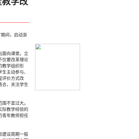
堂教学改
”期间，启动浙
出面向课堂。立
不仅要改革理论
的教学组织形
学生主动参与、
程评价方式改
结合，关注学生
范围不宜过大。
实际教学经验的
的青年教师担任
目建设周期一般